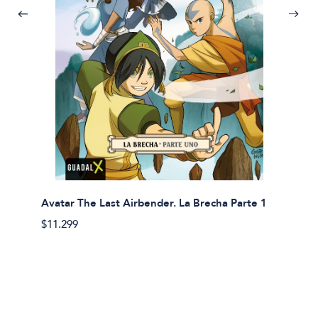
Avatar The Last Airbender. La Brecha Parte 1
Avatar
$11.299
$11.29