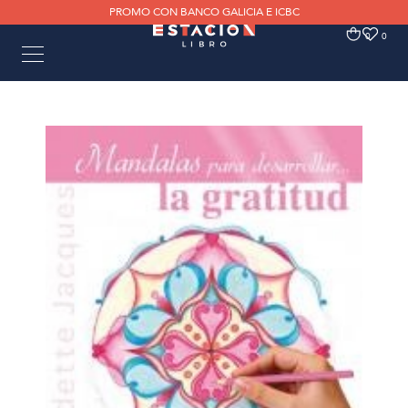
PROMO CON BANCO GALICIA E ICBC
0
0