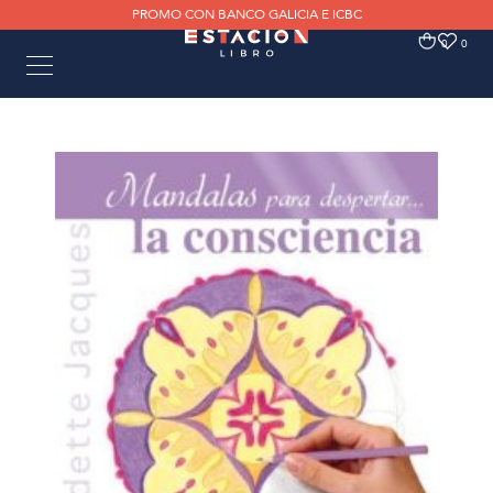
PROMO CON BANCO GALICIA E ICBC
0
0