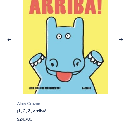
Alain Crozon
¡1, 2, 3, arriba!
Plim pl
$24.700
¡A bañ