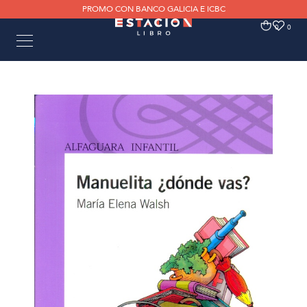
PROMO CON BANCO GALICIA E ICBC
0
0