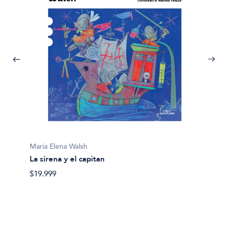
María Elena Walsh
María E
La sirena y el capitan
Perro 
$19.999
$19.99