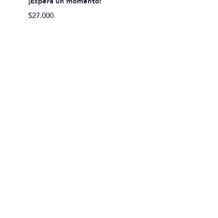
¡Espera un momento!
$27.000
Lila Pra
¿Por q
$19.00