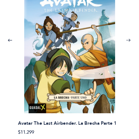
Avatar The Last Airbender. La Brecha Parte 1
Avatar
$11.299
$11.29