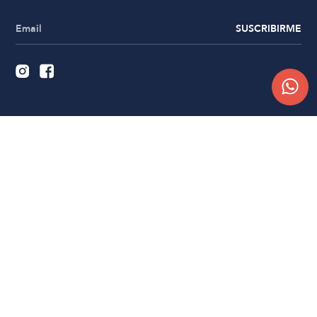
SUSCRIBIRME
Quiénes somos
Trabajá con nosotros
Contacto
Sucursales
Compra Online
Atención al cliente