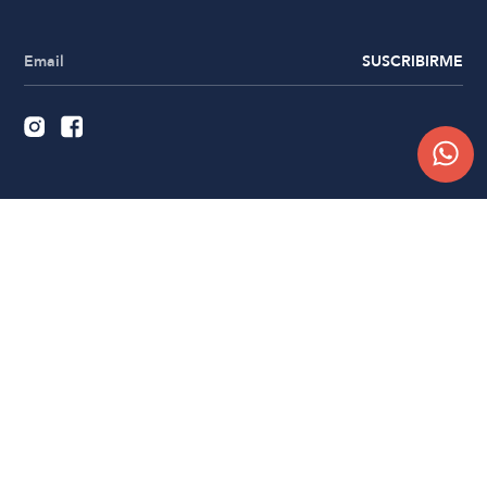
SUSCRIBIRME
Quiénes somos
Trabajá con nosotros
Contacto
Sucursales
Compra Online