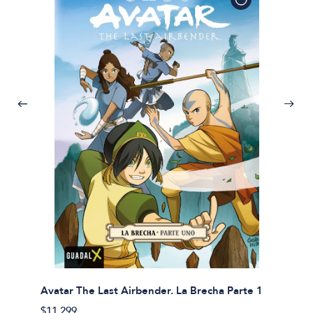
Avatar The Last Airbender. La Brecha Parte 1
Avatar
$11.299