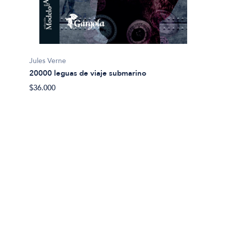
Jules Verne
20000 leguas de viaje submarino
Miguel
$36.000
Abel 
$20.00