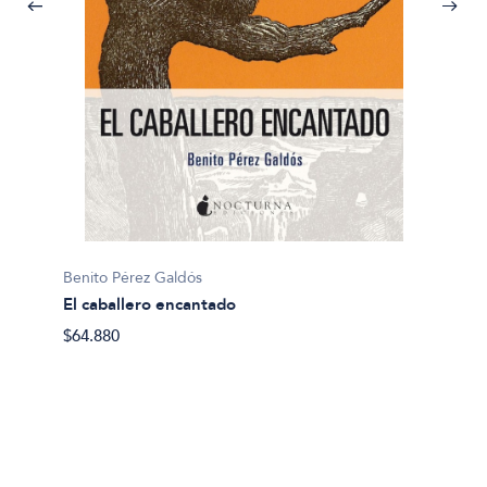
Benito Pérez Galdós
El caballero encantado
$64.880
Benito 
Arapil
$25.70