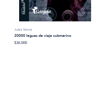
Jules Verne
20000 leguas de viaje submarino
Miguel
$36.000
Abel 
$20.00