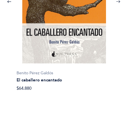
Benito Pérez Galdós
El caballero encantado
$64.880
Benito 
Arapil
$25.70