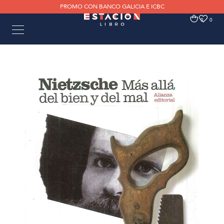
PROMO CON BANCO GALICIA E ICBC
0
0