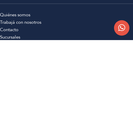
Quiénes somos
Trabajá con nosotros
Contacto
Sucursales
Compra Online
Atención al cliente
Preguntas frecuentes
Términos y condiciones
Botón de arrepentimiento