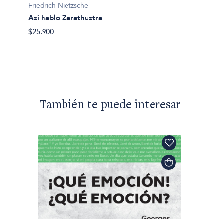
Friedrich Nietzsche
Friedri
Asi hablo Zarathustra
La Gen
$25.900
$32.00
También te puede interesar