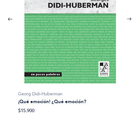
Georg Didi-Huberman
Dario S
¡Qué emoción! ¿Qué emoción?
¿Para q
$15.900
$32.90