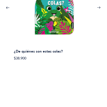
¿De quiénes son estas colas?
¿De qu
$38.900
$38.90