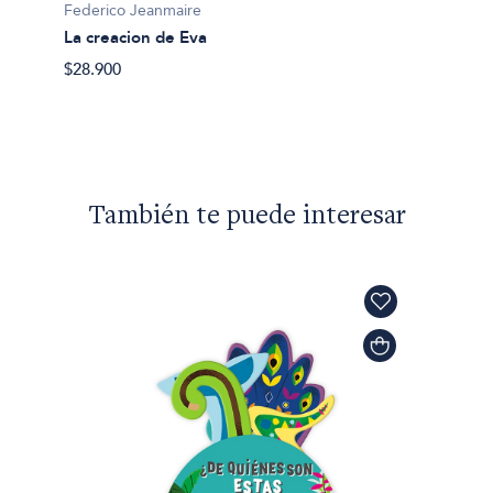
Federico Jeanmaire
Federi
La creacion de Eva
Bali
$28.900
$35.00
También te puede interesar