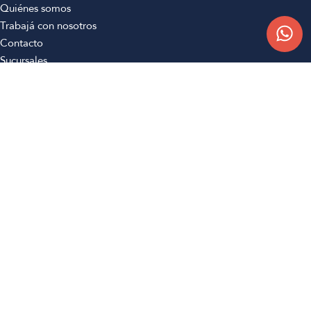
Quiénes somos
Trabajá con nosotros
Contacto
Sucursales
Compra Online
Atención al cliente
Preguntas frecuentes
Términos y condiciones
Botón de arrepentimiento