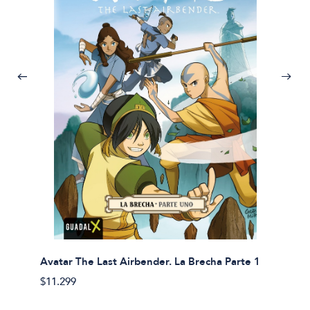
Avatar The Last Airbender. La Brecha Parte 1
Avatar
$11.299
$11.29