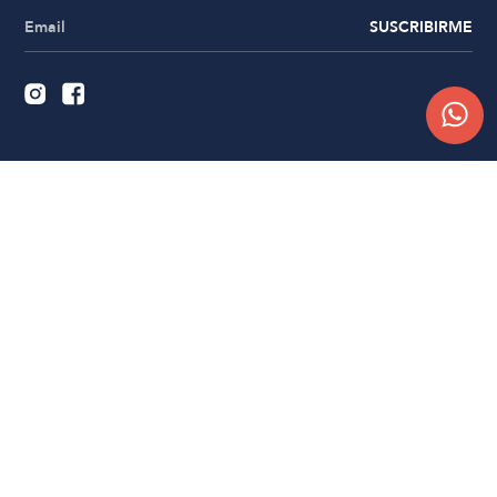
SUSCRIBIRME
Quiénes somos
Trabajá con nosotros
Contacto
Sucursales
Compra Online
Atención al cliente
Preguntas frecuentes