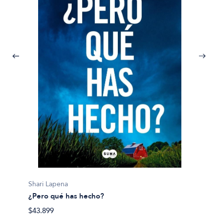
Jurgen
100 Mo
Shari Lapena
$100.9
¿Pero qué has hecho?
$43.899