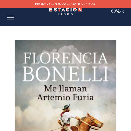
PROMO CON BANCO GALICIA E ICBC
0
0