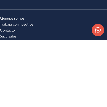
Quiénes somos
Trabajá con nosotros
Contacto
Sucursales
Compra Online
Atención al cliente
Preguntas frecuentes
Términos y condiciones
Botón de arrepentimiento