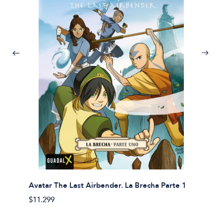
Avatar The Last Airbender. La Brecha Parte 1
Avatar
$11.299
$11.29