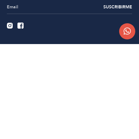
SUSCRIBIRME
Quiénes somos
Trabajá con nosotros
Contacto
Sucursales
Compra Online
Atención al cliente
Preguntas frecuentes