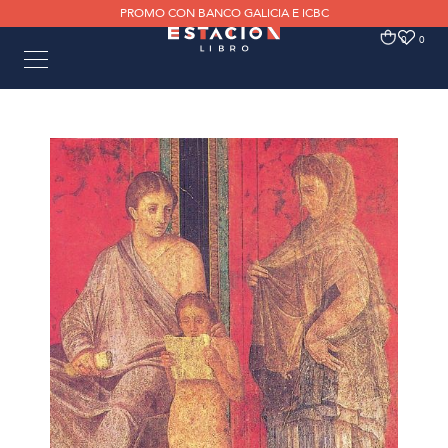
PROMO CON BANCO GALICIA E ICBC
0
0