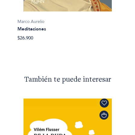
Marco Aurelio
Marco 
Meditaciones
Medit
$26.900
$44.56
También te puede interesar