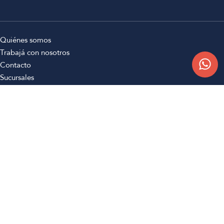
Quiénes somos
Trabajá con nosotros
Contacto
Sucursales
Compra Online
Atención al cliente
Preguntas frecuentes
Términos y condiciones
Botón de arrepentimiento