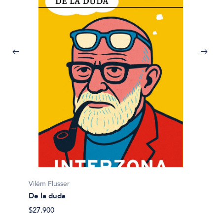
Vilém Flusser
Takeshi
De la duda
El mur
$27.900
$34.49