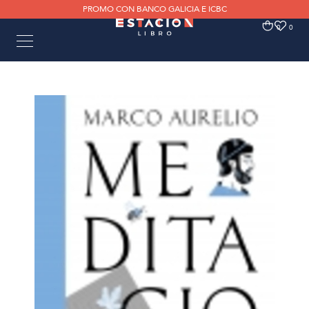
PROMO CON BANCO GALICIA E ICBC
0
0