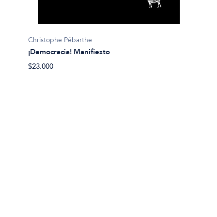
Finkel
Christophe Pébarthe
¡Zizek
¡Democracia! Manifiesto
$37.90
$23.000