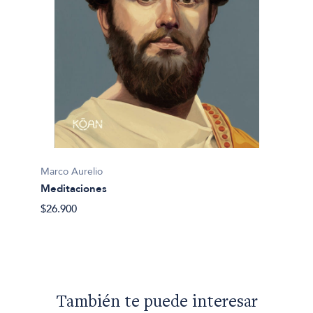
Marco Aurelio
Marco 
Meditaciones
Medit
$26.900
$44.56
También te puede interesar