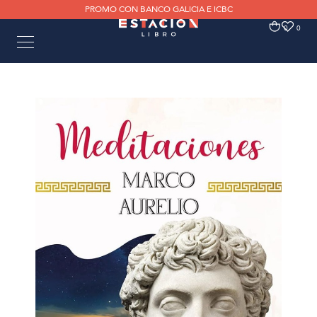
PROMO CON BANCO GALICIA E ICBC
0
0