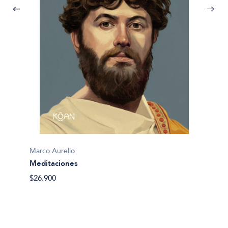
Marco Aurelio
Marco 
Meditaciones
Medit
$26.900
$44.56