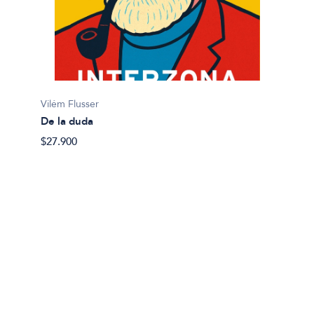
Vilém Flusser
Takeshi
De la duda
El mur
$27.900
$34.49