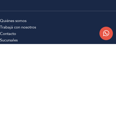
Quiénes somos
Trabajá con nosotros
Contacto
Sucursales
Compra Online
Atención al cliente
Preguntas frecuentes
Términos y condiciones
Botón de arrepentimiento