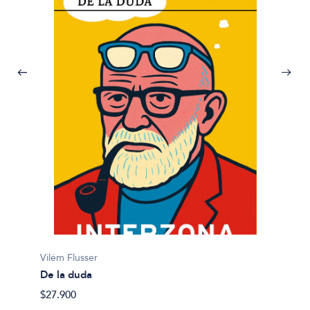
Vilém Flusser
Takeshi
De la duda
El mur
$27.900
$34.49