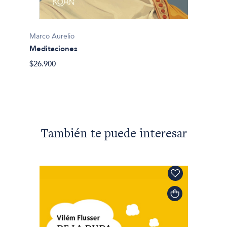
Marco Aurelio
Marco 
Meditaciones
Medit
$26.900
$44.56
También te puede interesar