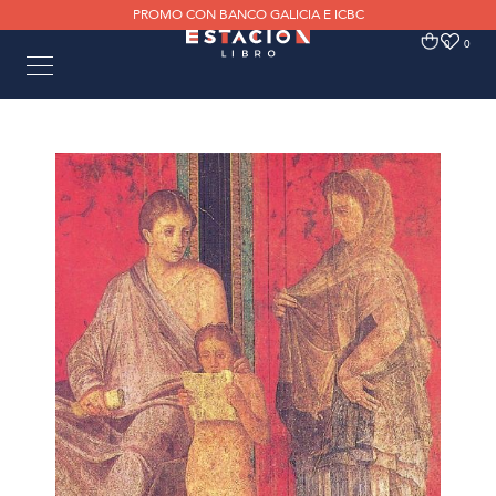
PROMO CON BANCO GALICIA E ICBC
0
0