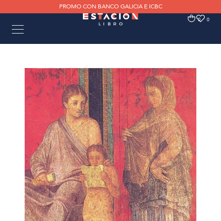
PROMO CON BANCO GALICIA E ICBC
0
0