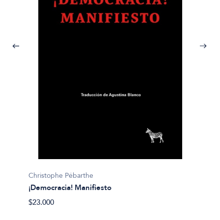
Finkel
Christophe Pébarthe
¡Zizek
¡Democracia! Manifiesto
$37.90
$23.000