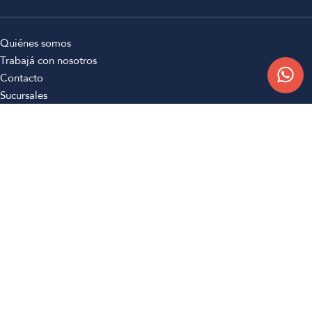
Quiénes somos
Trabajá con nosotros
Contacto
Sucursales
Compra Online
Atención al cliente
Preguntas frecuentes
Términos y condiciones
Botón de arrepentimiento