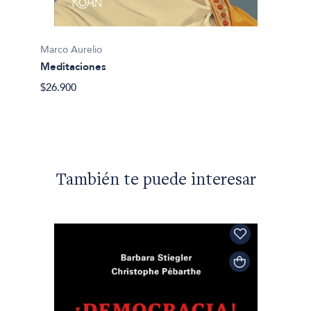
Marco Aurelio
Marco 
Meditaciones
Medit
$26.900
$44.56
También te puede interesar