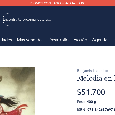
PROMOS CON BANCO GALICIA E ICBC
dades
Más vendidos
Desarrollo
Ficción
Agenda
I
Benjamin Lacombe
Melodia en 
$51.700
Peso:
400 g
ISBN:
978-842637697-