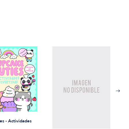
Rued
es - Actividades
$21.