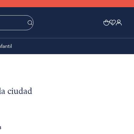
0
0
nfantil
la ciudad
8