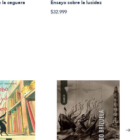
 la ceguera
Ensayo sobre la lucidez
El c
$32.999
$44.