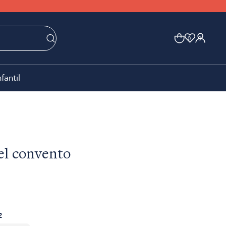
0
0
nfantil
el convento
2