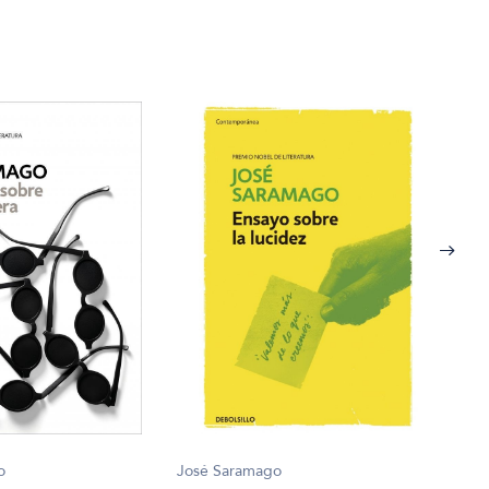
o
José Saramago
José