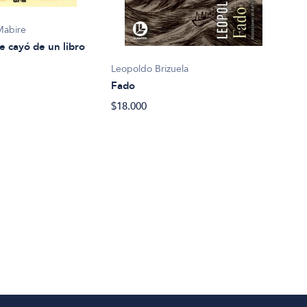
Mabire
e cayó de un libro
Leopoldo Brizuela
Fado
Eliz
$18.000
La c
$27.