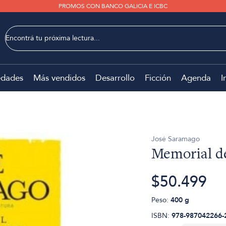
PROMOS CON BANCO GALICIA E ICBC
dades
Más vendidos
Desarrollo
Ficción
Agenda
I
José Saramago
Memorial d
$50.499
Peso:
400 g
ISBN:
978-987042266-