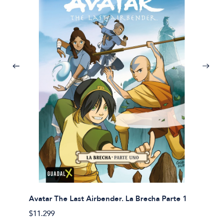
Avatar The Last Airbender. La Brecha Parte 1
Avatar
$11.299
$11.29