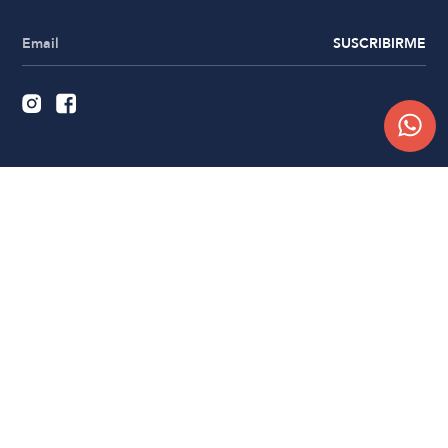
SUSCRIBIRME
Quiénes somos
Trabajá con nosotros
Contacto
Sucursales
Compra Online
Atención al cliente