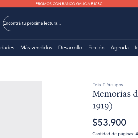
PROMOS CON BANCO GALICIA E ICBC
dades
Más vendidos
Desarrollo
Ficción
Agenda
I
Felix F. Yusupov
Memorias de
1919)
$53.900
Cantidad de páginas:
4