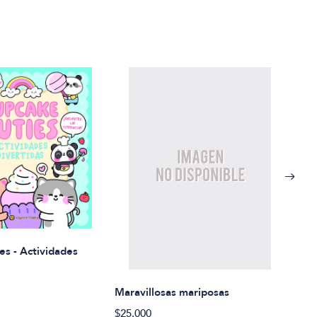
Rued
es - Actividades
$21.
Maravillosas mariposas
$25.000