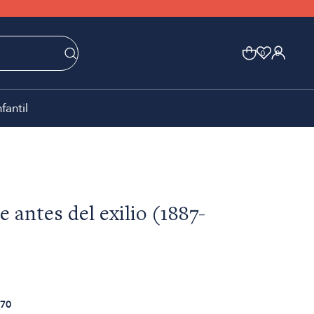
0
0
nfantil
 antes del exilio (1887-
70