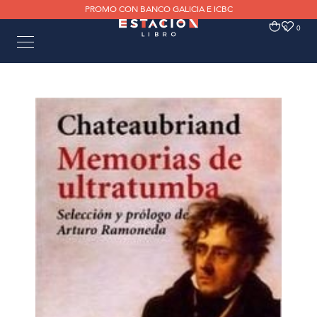
PROMO CON BANCO GALICIA E ICBC
0
0