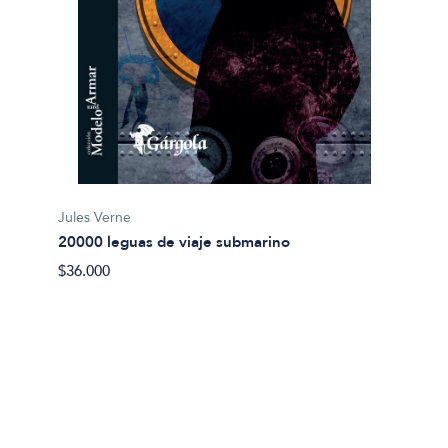
Jules Verne
20000 leguas de viaje submarino
Miguel
$36.000
Abel 
$20.00