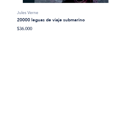
Jules Verne
20000 leguas de viaje submarino
Miguel
$36.000
Abel 
$20.00