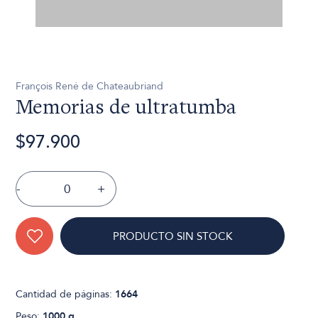
François René de Chateaubriand
Memorias de ultratumba
$97.900
-
+
PRODUCTO SIN STOCK
Cantidad de páginas:
1664
Peso:
1000 g