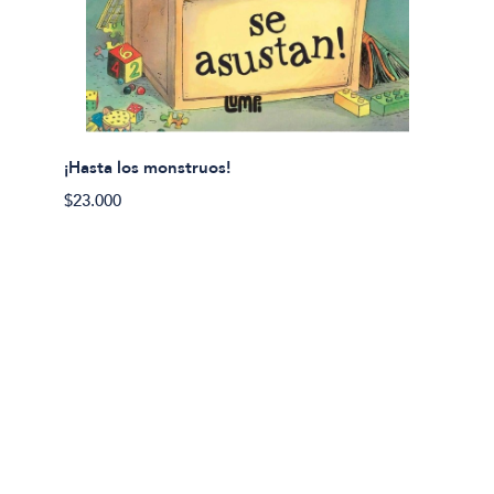
¡Hasta los monstruos!
$23.000
Olivier
Cereci
$23.00