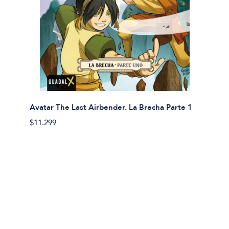
Avatar The Last Airbender. La Brecha Parte 1
Avatar
$11.299
$11.29