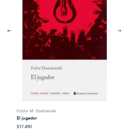
Fiódor M. Dostoievski
Fiódor 
El jugador
Apunte
$17.490
$24.90