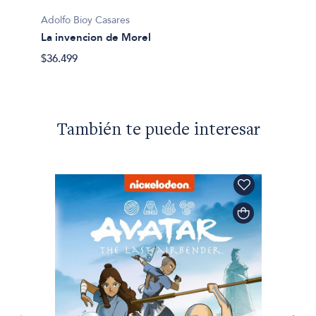
La tra
Adolfo Bioy Casares
$16.90
La invencion de Morel
$36.499
También te puede interesar