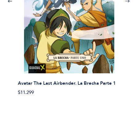
Avatar The Last Airbender. La Brecha Parte 1
Avatar
$11.299
$11.29