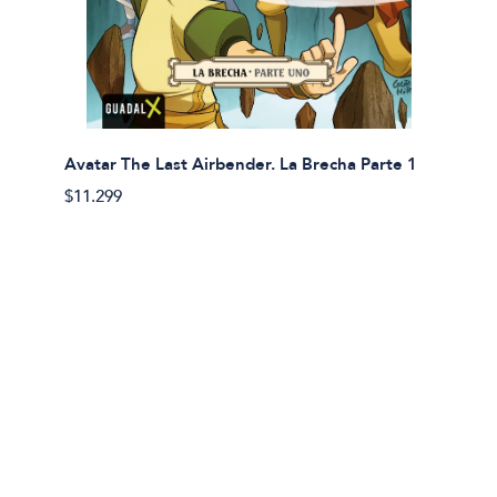
Avatar The Last Airbender. La Brecha Parte 1
Avatar
$11.299
$11.29