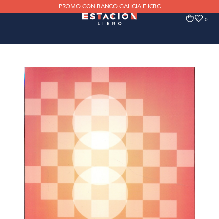
PROMO CON BANCO GALICIA E ICBC
0
0