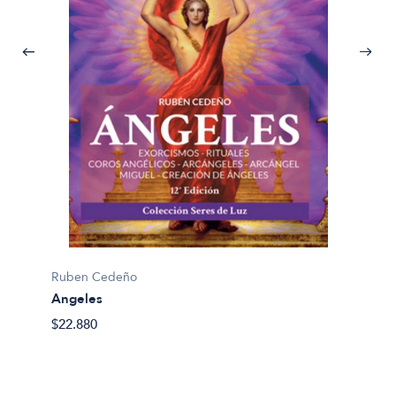
Ruben Cedeño
Ruben
Angeles
Pilares
 -
$22.880
$25.03