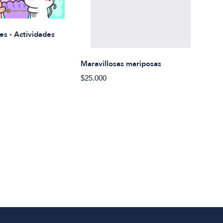
Rued
es - Actividades
$21.
Maravillosas mariposas
$25.000