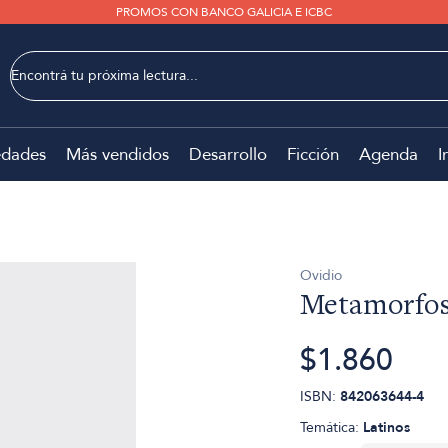
PROMOS CON BANCO GALICIA E ICBC
dades
Más vendidos
Desarrollo
Ficción
Agenda
I
Ovidio
Metamorfos
$1.860
ISBN:
842063644-4
Temática:
Latinos