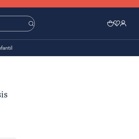
0
0
nfantil
is