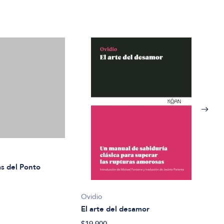
as del Ponto
Ovidio
El arte del desamor
Ovid
$19.900