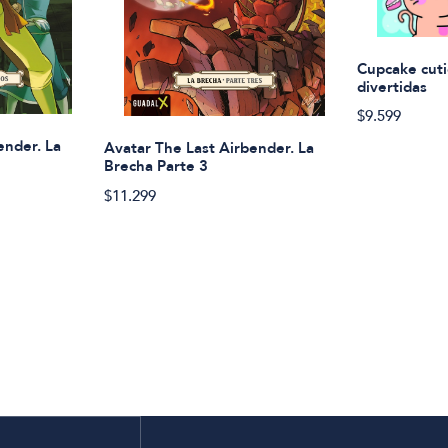
Cupcake cuti
divertidas
$9.599
ender. La
Avatar The Last Airbender. La
Brecha Parte 3
$11.299