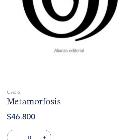
Ovidio
Metamorfosis
$46.800
-
+