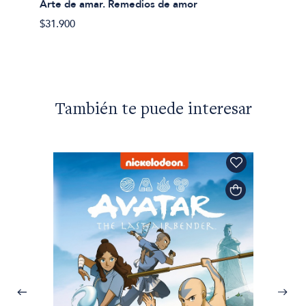
Ovidio
Arte de amar. Remedios de amor
Las me
$31.900
$42.00
También te puede interesar