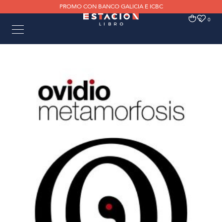
PROMO CON BANCO GALICIA E ICBC
0
0