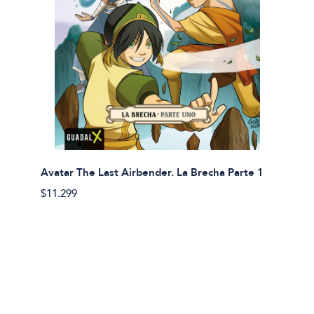
Avatar The Last Airbender. La Brecha Parte 1
Avatar
$11.299
$11.29