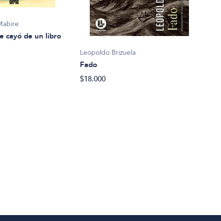
Mabire
e cayó de un libro
Leopoldo Brizuela
Fado
Eliz
$18.000
La c
$27.