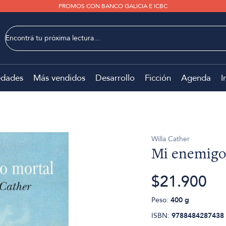
PROMOS CON BANCO GALICIA E ICBC
dades
Más vendidos
Desarrollo
Ficción
Agenda
I
Willa Cather
Mi enemigo
$21.900
Peso:
400 g
ISBN:
9788484287438