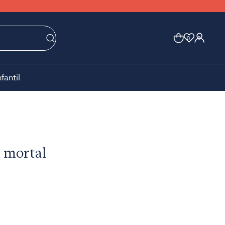
0
0
nfantil
 mortal