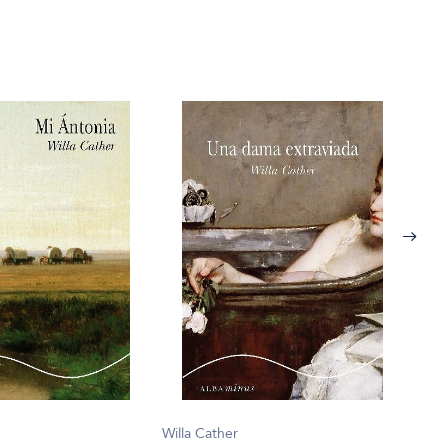
Willa
La m
$46.
Willa Cather