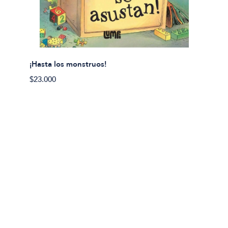
¡Hasta los monstruos!
$23.000
Olivier
Cereci
$23.00