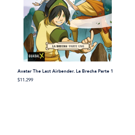
Avatar The Last Airbender. La Brecha Parte 1
Avatar
$11.299
$11.29