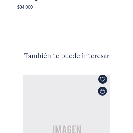
Didier 
$34.000
Regres
$38.89
También te puede interesar