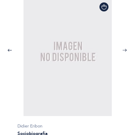
Didier Eribon
Sociobiografía