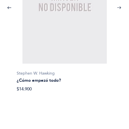
Stephen W. Hawking
Stephe
¿Cómo empezó todo?
¿Nos so
$14.900
$14.90