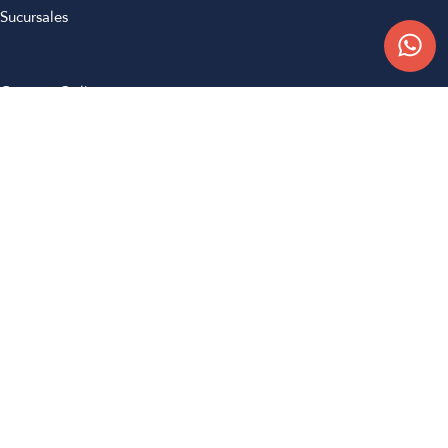
Sucursales
Compra Online
Atención al cliente
Preguntas frecuentes
Términos y condiciones
Botón de arrepentimiento