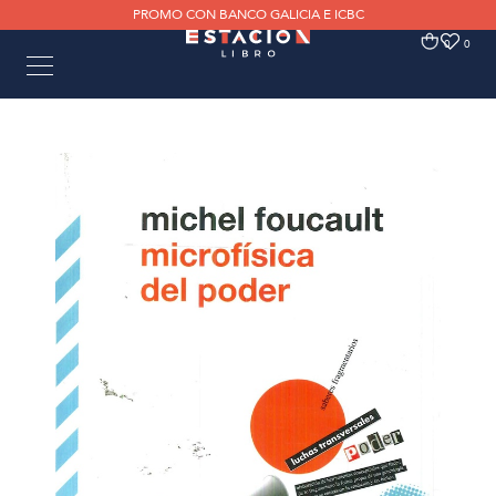
PROMO CON BANCO GALICIA E ICBC
0
0