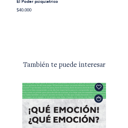
El Poder psiquiatrico
$40.000
Michel 
Locura
$54.50
También te puede interesar