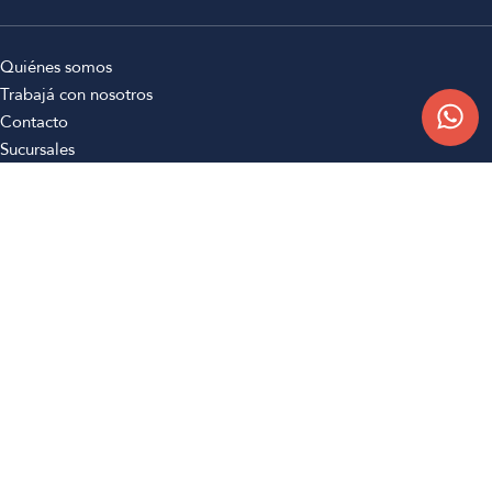
Quiénes somos
Trabajá con nosotros
Contacto
Sucursales
Compra Online
Atención al cliente
Preguntas frecuentes
Términos y condiciones
Botón de arrepentimiento