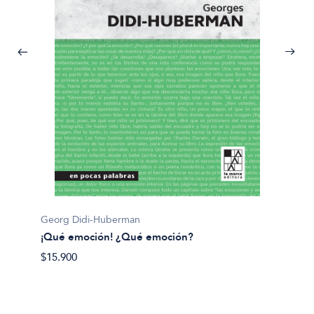
Georg Didi-Huberman
Dario S
¡Qué emoción! ¿Qué emoción?
¿Para q
$15.900
$32.90