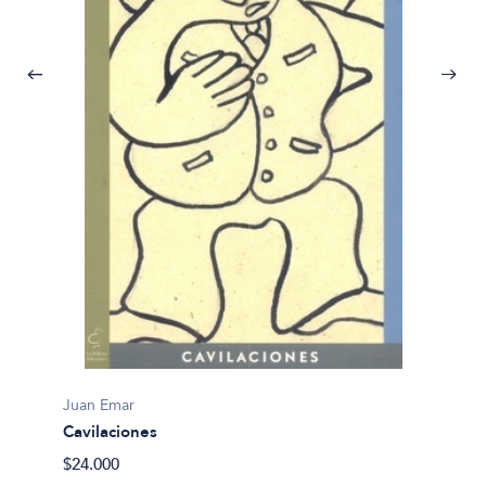
Juan E
Juan Emar
Amor
Cavilaciones
$21.00
$24.000