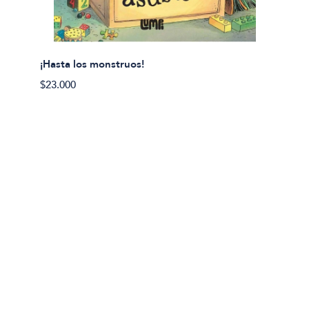
¡Hasta los monstruos!
$23.000
Olivier
Cereci
$23.00