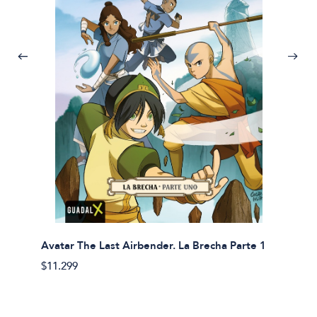
Avatar The Last Airbender. La Brecha Parte 1
Avatar
$11.299
$11.29