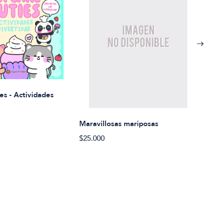
Rued
es - Actividades
$21.
Maravillosas mariposas
$25.000