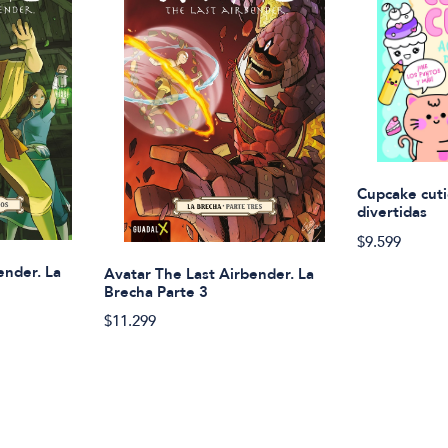
Cupcake cuti
divertidas
$9.599
ender. La
Avatar The Last Airbender. La
Brecha Parte 3
$11.299