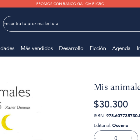
PROMOS CON BANCO GALICIA E ICBC
dades
Más vendidos
Desarrollo
Ficción
Agenda
I
Mis animale
$30.300
ISBN:
978-607735730-
Editorial:
Oceano
-
+