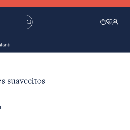
0
0
nfantil
s suavecitos
8