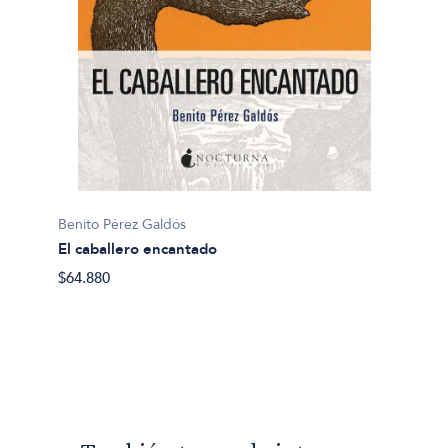
Benito 
Benito Pérez Galdós
Marian
El caballero encantado
$10.00
$64.880