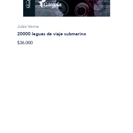
Jules Verne
20000 leguas de viaje submarino
Miguel
$36.000
Abel 
$20.00