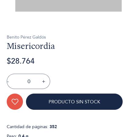
Benito Pérez Galdós
Misericordia
$28.764
-
+
PRODUCTO SIN STOCK
Cantidad de páginas:
352
Peso:
0.4 g