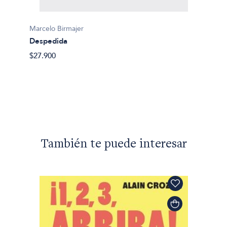
Marcelo Birmajer
Marcelo
Despedida
Un cri
$27.900
$11.20
mor
También te puede interesar