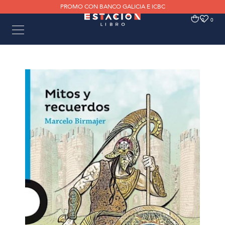
PROMO CON BANCO GALICIA E ICBC
0
0