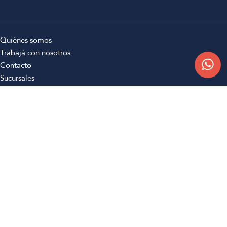
Quiénes somos
Trabajá con nosotros
Contacto
Sucursales
Compra Online
Atención al cliente
Preguntas frecuentes
Términos y condiciones
Botón de arrepentimiento