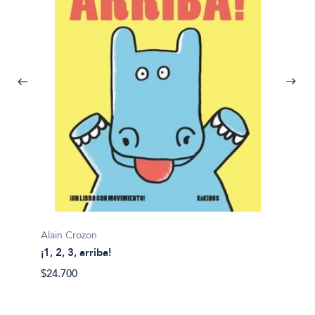
Alain Crozon
¡1, 2, 3, arriba!
Plim pl
$24.700
¡A bañ
$14.99