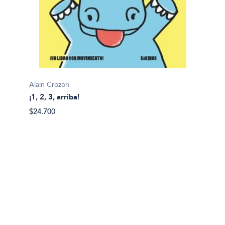
Alain Crozon
¡1, 2, 3, arriba!
Plim pl
$24.700
¡A bañ
$14.99