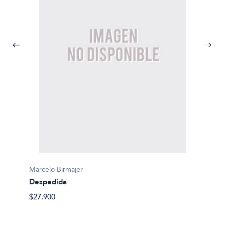
Marcelo Birmajer
Marcelo
Despedida
Un cri
$27.900
$11.20
mor