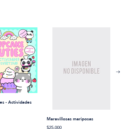
Rued
es - Actividades
$21.
Maravillosas mariposas
$25.000