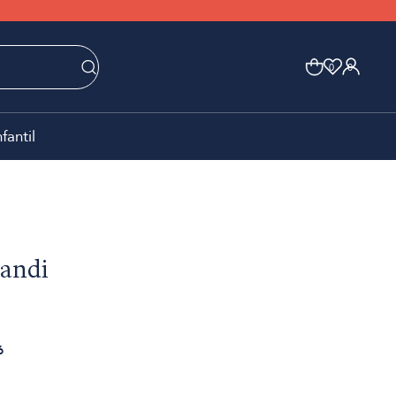
0
0
nfantil
andi
6