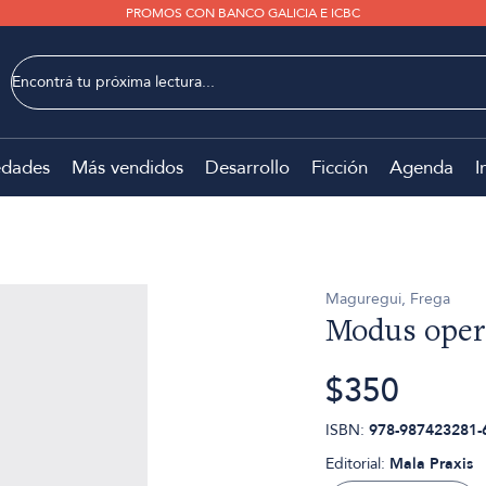
PROMOS CON BANCO GALICIA E ICBC
dades
Más vendidos
Desarrollo
Ficción
Agenda
I
Maguregui, Frega
Modus oper
$350
ISBN:
978-987423281-
Editorial:
Mala Praxis