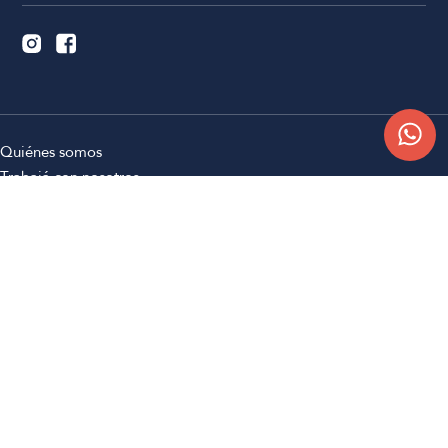
Quiénes somos
Trabajá con nosotros
Contacto
Sucursales
Compra Online
Atención al cliente
Preguntas frecuentes
Términos y condiciones