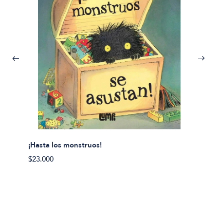
¡Hasta los monstruos!
$23.000
Olivier
Cereci
$23.00