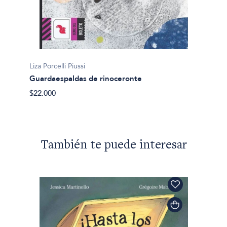
Ni se t
$15.50
Liza Porcelli Piussi
Guardaespaldas de rinoceronte
$22.000
También te puede interesar