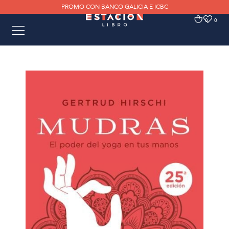
PROMO CON BANCO GALICIA E ICBC
0
0