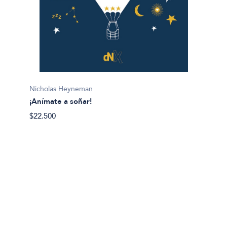
Lis Mil
Nicholas Heyneman
¡Gana l
¡Anímate a soñar!
$28.50
$22.500