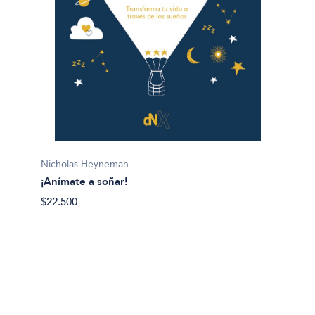
Lis Mil
Nicholas Heyneman
¡Gana l
¡Anímate a soñar!
$28.50
$22.500