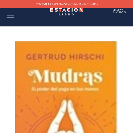
PROMO CON BANCO GALICIA E ICBC
0
0