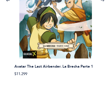
Avatar The Last Airbender. La Brecha Parte 1
Avatar
$11.299
$11.29