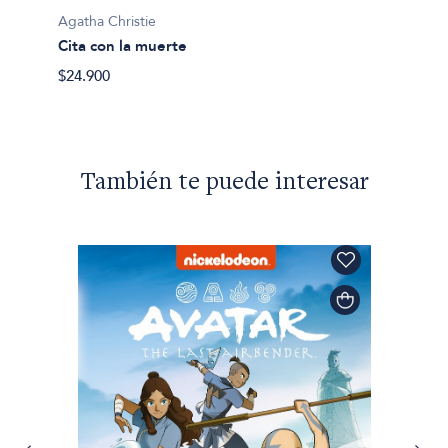
El gra
Agatha Christie
Cita con la muerte
$60.60
$24.900
También te puede interesar