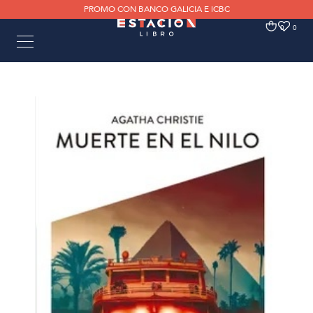
PROMO CON BANCO GALICIA E ICBC
0
0