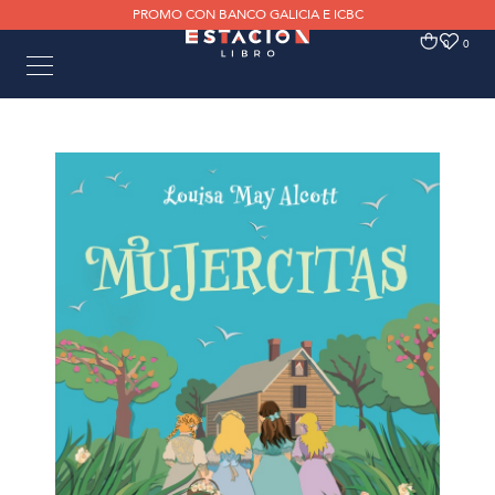
PROMO CON BANCO GALICIA E ICBC
0
0