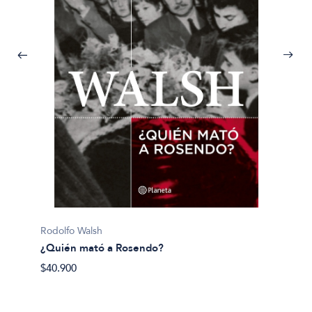
Pijuan, 
Rodolfo Walsh
¿Y si 
¿Quién mató a Rosendo?
$40.50
$40.900