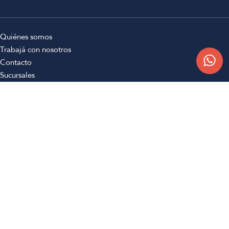
Quiénes somos
Trabajá con nosotros
Contacto
Sucursales
Compra Online
Atención al cliente
Preguntas frecuentes
Términos y condiciones
Botón de arrepentimiento