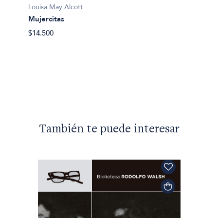
Louisa 
Louisa May Alcott
Mujerc
Mujercitas
$31.50
$14.500
También te puede interesar