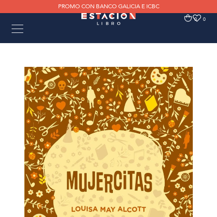
PROMO CON BANCO GALICIA E ICBC
0
0