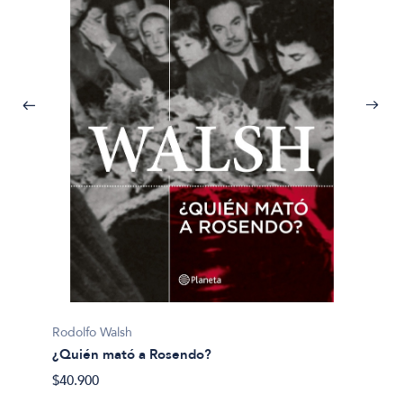
Pijuan, 
Rodolfo Walsh
¿Y si 
¿Quién mató a Rosendo?
$40.50
$40.900