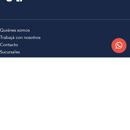
Quiénes somos
Trabajá con nosotros
Contacto
Sucursales
Compra Online
Atención al cliente
Preguntas frecuentes
Términos y condiciones