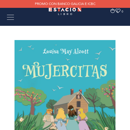
PROMO CON BANCO GALICIA E ICBC
0
0