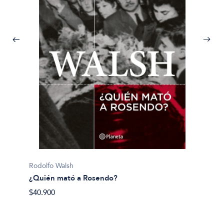
Pijuan, 
Rodolfo Walsh
¿Y si 
¿Quién mató a Rosendo?
$40.50
$40.900