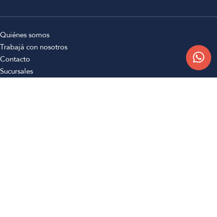
Quiénes somos
Trabajá con nosotros
Contacto
Sucursales
Compra Online
Atención al cliente
Preguntas frecuentes
Términos y condiciones
Botón de arrepentimiento