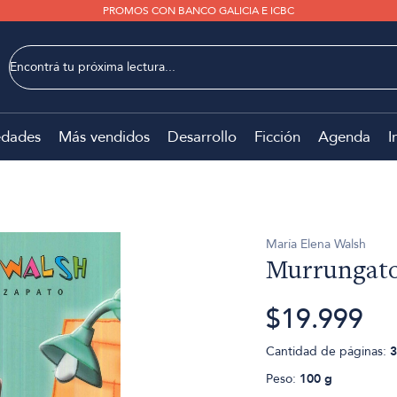
PROMOS CON BANCO GALICIA E ICBC
dades
Más vendidos
Desarrollo
Ficción
Agenda
I
María Elena Walsh
Murrungato
$19.999
Cantidad de páginas:
3
Peso:
100 g