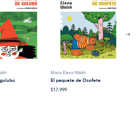
alsh
María Elena Walsh
Marí
 gulubú
El paquete de Osofete
La v
$17.999
$17.