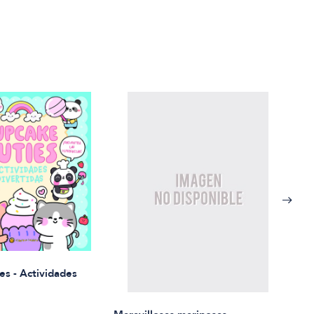
Rued
es - Actividades
$21.