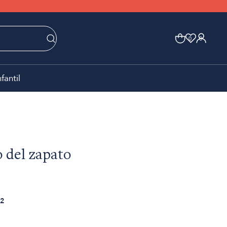
0
0
nfantil
 del zapato
2